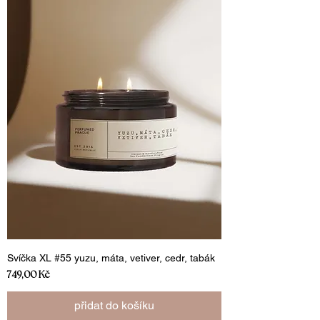
Svíčka XL #55 yuzu, máta, vetiver, cedr, tabák
Cena
749,00 Kč
přidat do košíku