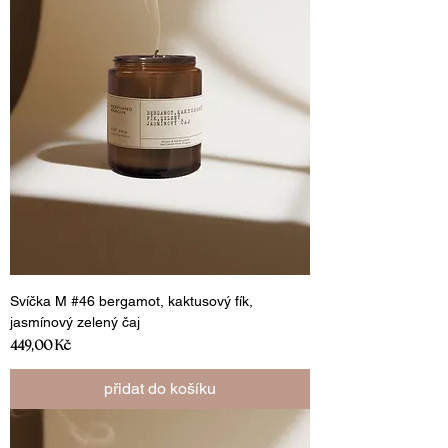
Svíčka M #46 bergamot, kaktusový fík,
jasmínový zelený čaj
Cena
449,00 Kč
přidat do košíku