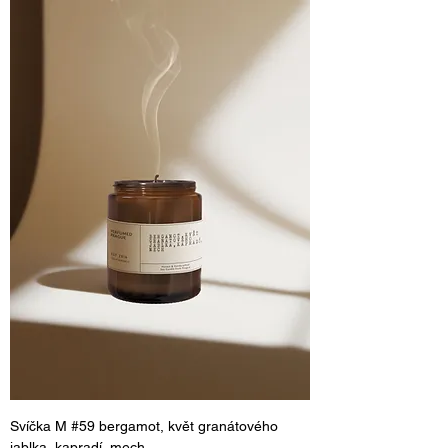
Svíčka M #59 bergamot, květ granátového
jablka, kapradí, mech