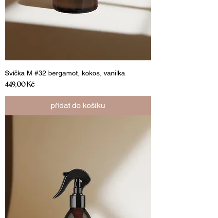
Svíčka M #32 bergamot, kokos, vanilka
Cena
449,00 Kč
přidat do košíku