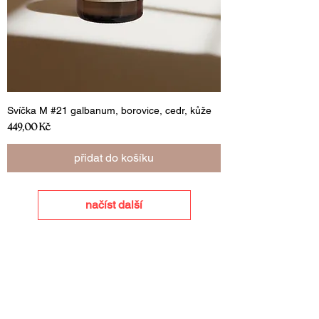
Svíčka M #21 galbanum, borovice, cedr, kůže
Cena
449,00 Kč
přidat do košíku
načíst další