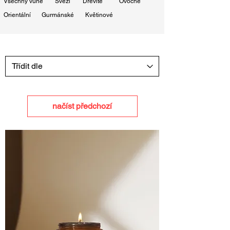
Všechny vůně
Svěží
Dřevité
Ovocné
Orientální
Gurmánské
Květinové
načíst předchozí