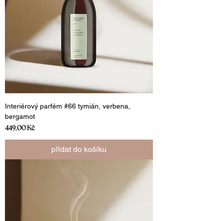
Interiérový parfém #66 tymián, verbena,
bergamot
Cena
449,00 Kč
přidat do košíku