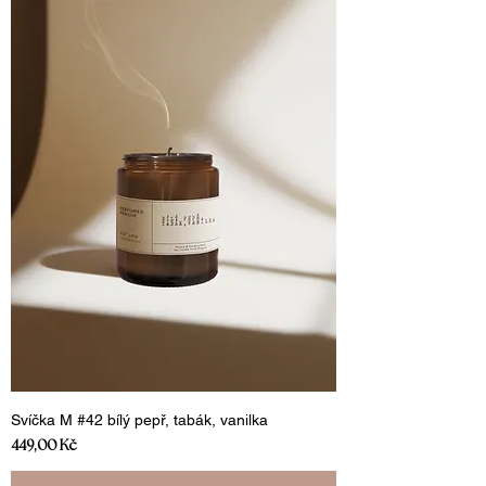
Svíčka M #42 bílý pepř, tabák, vanilka
Cena
449,00 Kč