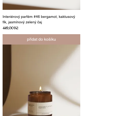
Interiérový parfém #46 bergamot, kaktusový
fík, jasmínový zelený čaj
Cena
449,00 Kč
přidat do košíku