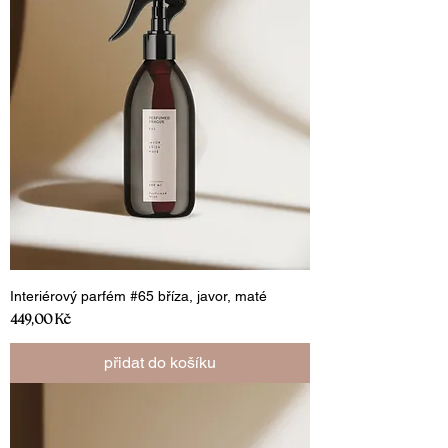
Interiérový parfém #65 bříza, javor, maté
Cena
449,00 Kč
přidat do košíku