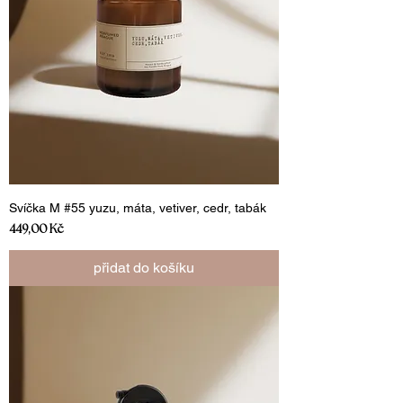
Svíčka M #55 yuzu, máta, vetiver, cedr, tabák
Cena
449,00 Kč
přidat do košíku