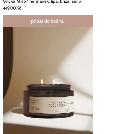
Svíčka M #57 heřmánek, lípa, bříza, seno
Cena
449,00 Kč
přidat do košíku