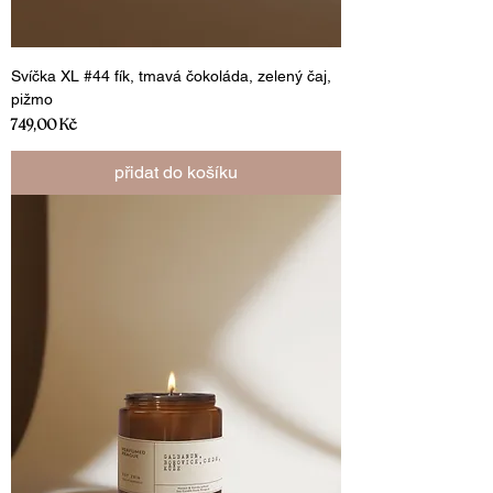
Svíčka XL #44 fík, tmavá čokoláda, zelený čaj,
pižmo
Cena
749,00 Kč
přidat do košíku