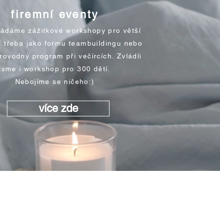
firemní eventy
řádáme zážitkové workshopy pro větší
dí třeba jako formu teambuildingu nebo
rovodný program při večírcích. Zvládli
jsme i workshop pro 300 dětí.
Nebojíme se ničeho:)
více zde
Sví
Vy