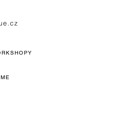
ue.cz
ORKSHOPY
OME