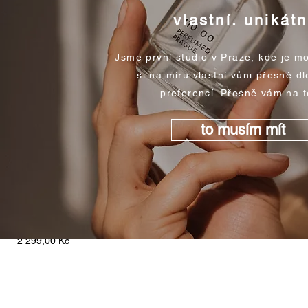
vlastní. unikátn
Jsme první studio v Praze, kde je mo
si na míru vlastní vůni přesně dl
preferencí. Přesně vám na t
to musím mít
Workshop - tvorba vlastní vůně
Cena
2 299,00 Kč