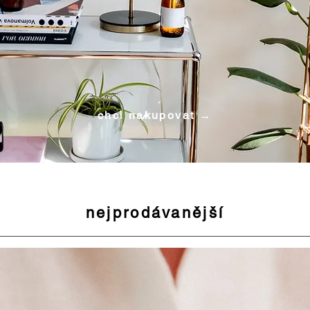
chci nakupovat →
nejprodávanější