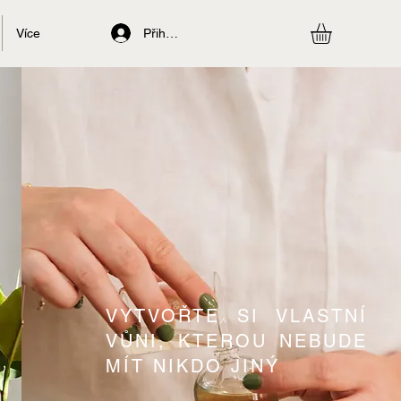
Přihlásit se
Více
VYTVOŘTE SI VLASTNÍ
VŮNI, KTEROU NEBUDE
MÍT NIKDO JINÝ