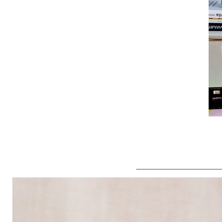
prozkoumat parfémy →