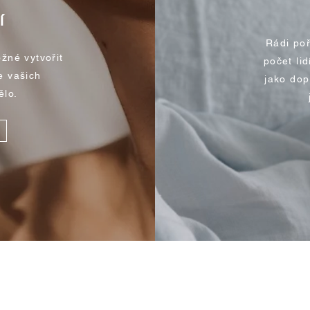
í
Rádi po
žné vytvořit
počet li
e vašich
jako dop
ělo.
Rychlý náhled