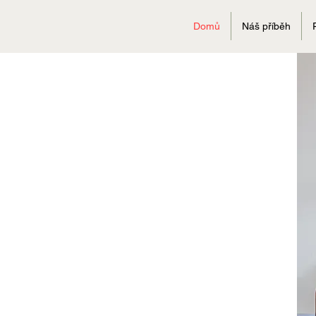
Domů
Náš příběh
PRVNÍ KOLEKCE READY
TO WEAR PARFÉMŮ BY
PERFUMED PRAGUE